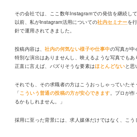
その会社では、ここ数年Instagramでの発信を継続し
以前、私がInstagram活用についての
社内セミナー
を
針で運用されてきました。
投稿内容は、
社内の何気ない様子や仕事中
の写真が中
特別な演出はありませんし、映えるような写真でもあ
正直に言えば、バズりそうな要素は
ほとんどない
と思
それでも、その求職者の方はこうおっしゃっていたそ
「
こういう普通の投稿の方が安心できます
。プロが作
るかもしれません。」
採用に至った背景には、求人媒体だけではなく、こう