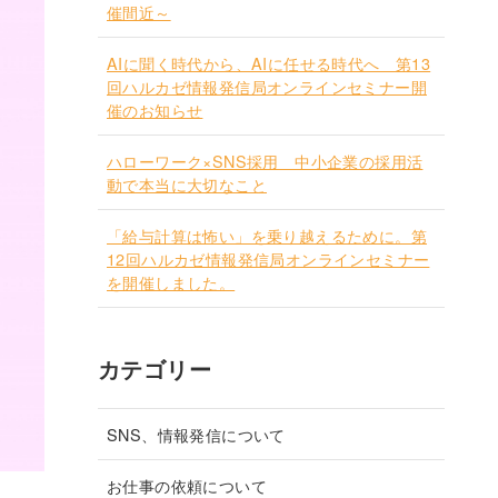
催間近～
AIに聞く時代から、AIに任せる時代へ 第13
回ハルカゼ情報発信局オンラインセミナー開
催のお知らせ
ハローワーク×SNS採用 中小企業の採用活
動で本当に大切なこと
「給与計算は怖い」を乗り越えるために。第
12回ハルカゼ情報発信局オンラインセミナー
を開催しました。
カテゴリー
SNS、情報発信について
お仕事の依頼について