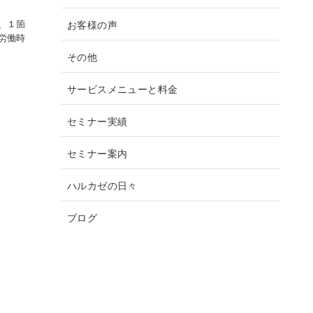
お客様の声
、１箇
労働時
その他
サービスメニューと料金
セミナー実績
セミナー案内
ハルカゼの日々
ブログ
人事労務
人手不足対策 採用力強化