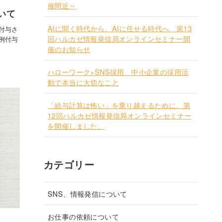
催間近～
いて
AIに聞く時代から、AIに任せる時代へ 第13
付与さ
回ハルカゼ情報発信局オンラインセミナー開
例付与
催のお知らせ
ハローワーク×SNS採用 中小企業の採用活
動で本当に大切なこと
「給与計算は怖い」を乗り越えるために。第
12回ハルカゼ情報発信局オンラインセミナー
を開催しました。
カテゴリー
SNS、情報発信について
お仕事の依頼について